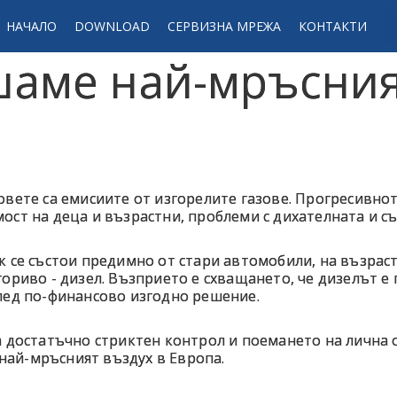
НАЧАЛО
DOWNLOAD
СЕРВИЗНА МРЕЖА
КОНТАКТИ
шаме най-мръсния
овете са емисиите от изгорелите газове. Прогресивно
ост на деца и възрастни, проблеми с дихателната и с
 се състои предимно от стари автомобили, на възраст
ориво - дизел. Възприето е схващането, че дизелът е 
лед по-финансово изгодно решение.
а достатъчно стриктен контрол и поемането на лична
ай-мръсният въздух в Европа.