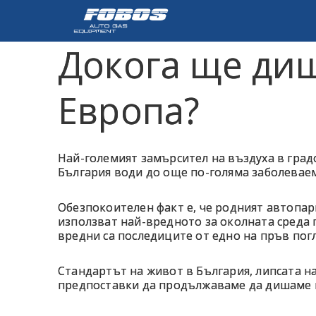
Докога ще ди
Европа?
Най-големият замърсител на въздуха в град
България води до още по-голяма заболеваем
Обезпокоителен факт е, че родният автопарк
използват най-вредното за околната среда г
вредни са последиците от едно на пръв пог
Стандартът на живот в България, липсата н
предпоставки да продължаваме да дишаме н