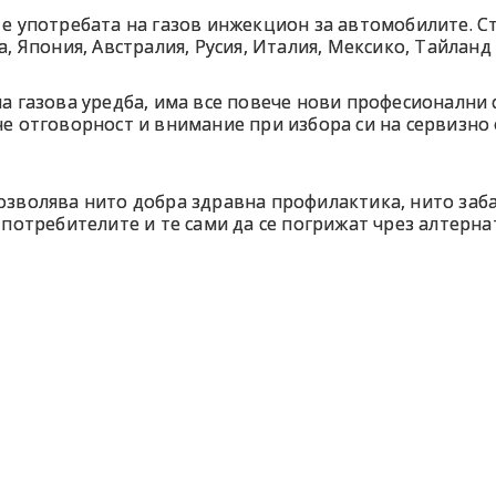
е употребата на газов инжекцион за автомобилите. Ст
, Япония, Австралия, Русия, Италия, Мексико, Тайланд
а газова уредба, има все повече нови професионални
е отговорност и внимание при избора си на сервизно 
зволява нито добра здравна профилактика, нито заба
 потребителите и те сами да се погрижат чрез алтерн