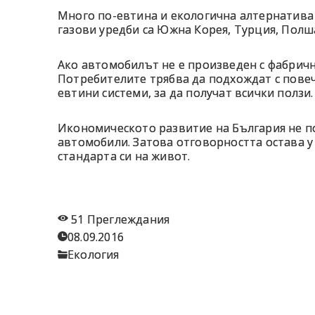
Много по-евтина и екологична алтернатива 
газови уредби са Южна Корея, Турция, Полша
Ако автомобилът не е произведен с фабричн
Потребителите трябва да подхождат с повеч
евтини системи, за да получат всички ползи.
Икономическото развитие на България не по
автомобили. Затова отговорността остава у
стандарта си на живот.
51 Преглеждания
08.09.2016
Екология